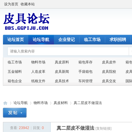
设为首页
收藏本站
论坛首页
论坛导航
企业登记
临工市场
求职招聘
临工市场
物料市场
真皮原料
箱包库存
皮具皮件
箱
五金辅料
人造皮革
皮具新闻
手袋箱包
皮具院校
皮
箱包企业
纸格文件
皮具技术
车间管理
皮具交友
国
论坛导航
物料市场
真皮材料
真二层皮不做湿法
真二层皮不做湿法
查看:
23942
|
回复:
0
皮
»
›
›
›
[复制链接]