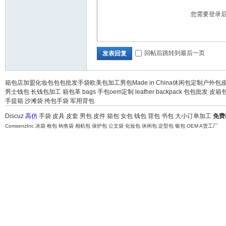
您需要登录
回帖后跳转到最后一页
发表回复
坛-
箱包店加盟
化妆包
包包批发
手袋
欧美包加工
男包
Made in China
休闲包定制
户外包
男士钱包
长钱包加工
箱包革
bags
手包oem定制
leather
backpack
包包批发
皮箱
手提箱
沙滩袋
挎包手袋
军用背包
Discuz
高仿
手袋
皮具
皮套
男包
皮件
箱包
女包
钱包
背包
书包
大小订单加工
免费
ComsenzInc
冰袋
枪包
钩鱼袋
相机包
保护包
公文袋
化妆包
休闲包
定型包
银包
OEM
A货工厂
全