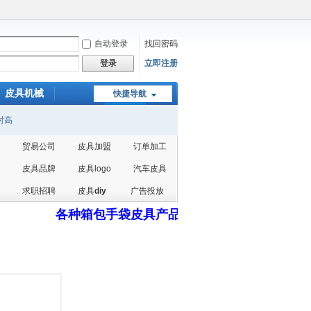
自动登录
找回密码
立即注册
登录
皮具机械
快捷导航
写日志
动态
时高
贸易公司
皮具加盟
订单加工
皮具品牌
皮具logo
汽车皮具
求职招聘
皮具
diy
广告投放
各种箱包手袋皮具产品加工
请点此
，订单没有