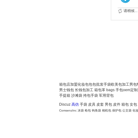
请稍候...
箱包店加盟
化妆包
包包批发
手袋
欧美包加工
男包
男士钱包
长钱包加工
箱包革
bags
手包oem定制
手提箱
沙滩袋
挎包手袋
军用背包
Discuz
高仿
手袋
皮具
皮套
男包
皮件
箱包
女包
ComsenzInc
冰袋
枪包
钩鱼袋
相机包
保护包
公文袋
化