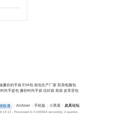
做
廉价的手袋
EVA包
箱包生产厂家
双肩电脑包
时尚手提包
廉价时尚手袋
信封袋
肩袋
皮革背包
|
Archiver
|
手机版
|
小黑屋
|
皮具论坛
9 15:13
, Processed in 0.030944 second(s), 4 queries .