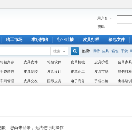
用户名
密码
临工市场
求职招聘
行业吐槽
皮具打样
箱包文件
热搜:
博楷
皮具
箱包
手袋
搜索
搜
箱包库存
皮具皮件
箱包软件
皮革机械
皮具护理
皮革家具
手袋箱包
皮具院校
皮具设计
皮革化工
皮具市场
箱包打板
车间管理
皮具交友
国际皮具
电子商务
手袋出格
出格培训
索
抱歉，您尚未登录，无法进行此操作