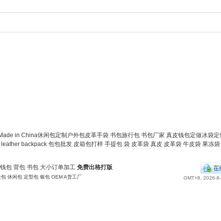
Made in China
休闲包定制
户外包
皮革手袋
书包
旅行包
书包厂家
真皮钱包定做
冰袋定
leather
backpack
包包批发
皮箱包打样
手提包
袋
皮革袋
真皮
皮革袋
牛皮袋
果冻袋
钱包
背包
书包
大小订单加工
免费出格打版
妆包
休闲包
定型包
银包
OEM
A货工厂
GMT+8, 2026-8-